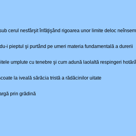
e sub cerul nesfârşit înfăţişând rigoarea unor limite deloc neînse
du-i pieptul şi purtând pe umeri materia fundamentală a durerii
tele umplute cu tenebre şi cum adună laolaltă respingeri hotărâte 
oate la iveală sărăcia tristă a rădăcinilor uitate
eargă prin grădină