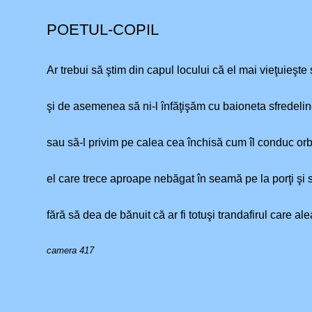
POETUL-COPIL
Ar trebui să ştim din capul locului că el mai vieţuieşt
şi de asemenea să ni-l înfăţişăm cu baioneta sfredelin
sau să-l privim pe calea cea închisă cum îl conduc orbi
el care trece aproape nebăgat în seamă pe la porţi şi sc
fără să dea de bănuit că ar fi totuşi trandafirul care al
camera 417